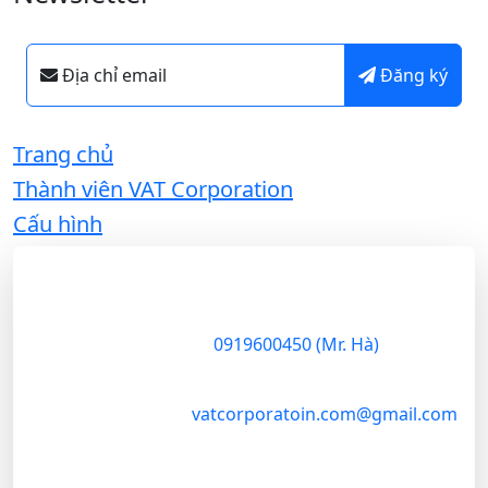
Địa chỉ email
Đăng ký
Trang chủ
Thành viên VAT Corporation
Cấu hình
VAT Corporation
VAT
Corporation
là
37 Nguyễn Trung Trực
,
Q.1
công ty thương
mại chuyên sâu
0919600450 (Mr. Hà)
trong lĩnh vực
nông sản, đóng
vatcorporatoin.com@gmail.com
vai trò cầu nối
chiến lược giữa
vùng nguyên