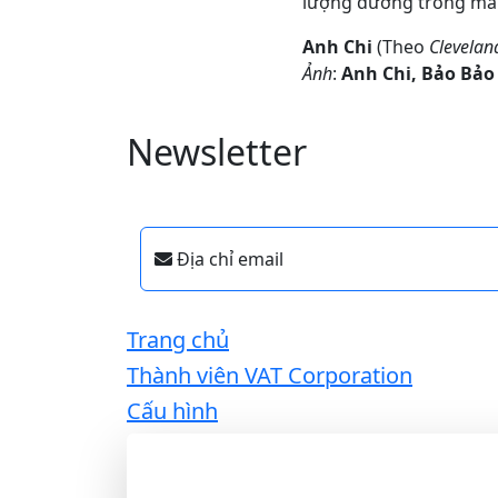
lượng đường trong máu
Anh Chi
(Theo
Cleveland
Ảnh
:
Anh Chi, Bảo Bảo
Newsletter
Địa chỉ email
Trang chủ
Thành viên VAT Corporation
Cấu hình
VAT Corporation
là công ty