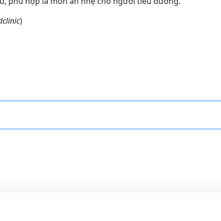
, phù hợp là món ăn nhẹ cho người tiểu đường.
clinic
)
VAT Corporation
Theo dõi VAT