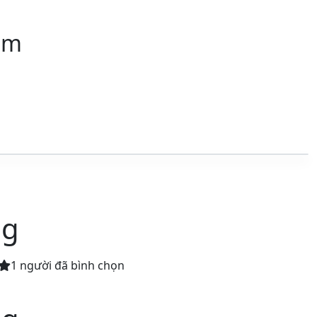
am
ng
1
người đã bình chọn