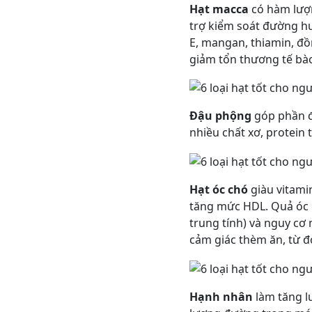
Hạt macca
có hàm lượn
trợ kiểm soát đường hu
E, mangan, thiamin, đồ
giảm tổn thương tế bà
Đậu phộng
góp phần đ
nhiều chất xơ, protein 
Hạt óc chó
giàu vitami
tăng mức HDL. Quả óc c
trung tính) và nguy cơ 
cảm giác thèm ăn, từ đ
Hạnh nhân
làm tăng lư