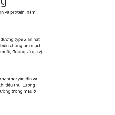
ng
ơn và protein, hàm
 đường type 2 ăn hạt
ơ biến chứng tim mạch.
 muối, đường và gia vị
proanthocyanidin và
hi tiêu thụ. Lượng
 đường trong máu ở