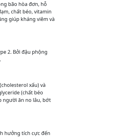
ông bão hòa đơn, hỗ
đạm, chất béo, vitamin
cũng giúp kháng viêm và
pe 2. Bởi đậu phộng
.
cholesterol xấu) và
lyceride (chất béo
p người ăn no lâu, bớt
ảnh hưởng tích cực đến