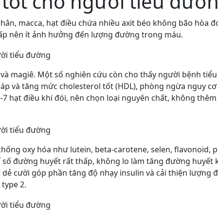
t tốt cho người tiểu đườ
hân, macca, hạt điều chứa nhiều axit béo không bão hòa đ
ấp nên ít ảnh hưởng đến lượng đường trong máu.
 và magiê. Một số nghiên cứu còn cho thấy người bệnh tiểu
 áp và tăng mức cholesterol tốt (HDL), phòng ngừa nguy c
-7 hạt điều khi đói, nên chọn loại nguyên chất, không thêm
chống oxy hóa như lutein, beta-carotene, selen, flavonoid, 
số đường huyết rất thấp, không lo làm tăng đường huyết k
t dẻ cười góp phần tăng độ nhạy insulin và cải thiện lượng
type 2.