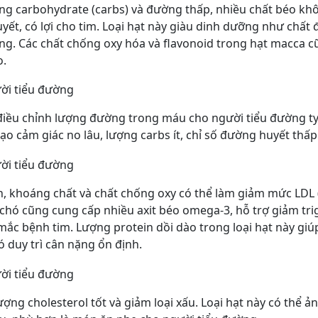
g carbohydrate (carbs) và đường thấp, nhiều chất béo kh
yết, có lợi cho tim. Loại hạt này giàu dinh dưỡng như chất 
ng. Các chất chống oxy hóa và flavonoid trong hạt macca 
o.
iều chỉnh lượng đường trong máu cho người tiểu đường ty
tạo cảm giác no lâu, lượng carbs ít, chỉ số đường huyết thấp
n, khoáng chất và chất chống oxy có thể làm giảm mức LDL (
hó cũng cung cấp nhiều axit béo omega-3, hỗ trợ giảm trig
mắc bệnh tim. Lượng protein dồi dào trong loại hạt này giú
ó duy trì cân nặng ổn định.
ợng cholesterol tốt và giảm loại xấu. Loại hạt này có thể 