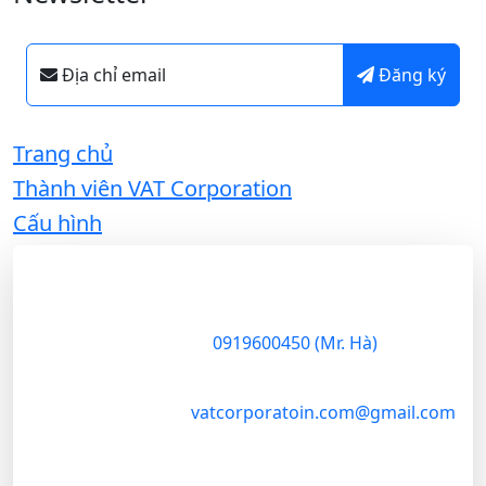
Địa chỉ email
Đăng ký
Trang chủ
Thành viên VAT Corporation
Cấu hình
VAT Corporation
VAT
Corporation
là
37 Nguyễn Trung Trực
,
Q.1
công ty thương
mại chuyên sâu
0919600450 (Mr. Hà)
trong lĩnh vực
nông sản, đóng
vatcorporatoin.com@gmail.com
vai trò cầu nối
chiến lược giữa
vùng nguyên