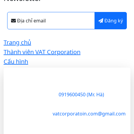
Địa chỉ email
Đăng ký
Trang chủ
Thành viên VAT Corporation
Cấu hình
VAT Corporation
VAT
Corporation
là
37 Nguyễn Trung Trực
,
Q.1
công ty thương
mại chuyên sâu
0919600450 (Mr. Hà)
trong lĩnh vực
nông sản, đóng
vatcorporatoin.com@gmail.com
vai trò cầu nối
chiến lược giữa
vùng nguyên