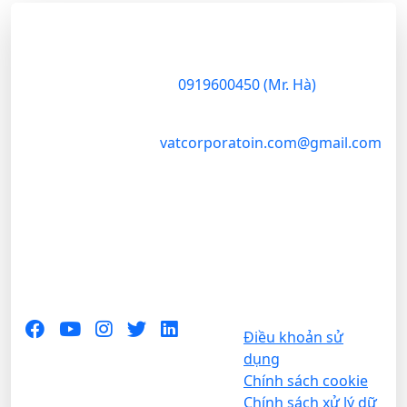
VAT Corporation
VAT
Corporation
là
37 Nguyễn Trung Trực
,
Q.1
công ty thương
mại chuyên sâu
0919600450 (Mr. Hà)
trong lĩnh vực
nông sản, đóng
vatcorporatoin.com@gmail.com
vai trò cầu nối
chiến lược giữa
vùng nguyên
liệu Việt Nam và
thị trường nội
địa – quốc tế.
Theo dõi VAT
Chính sách và điều
Corporation
khoản sử dụng:
Điều khoản sử
dụng
Chính sách cookie
Chính sách xử lý dữ