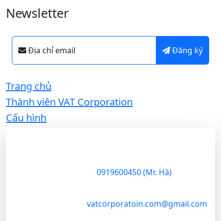
Newsletter
Địa chỉ email
Đăng ký
Trang chủ
Thành viên VAT Corporation
Cấu hình
VAT Corporation
VAT
Corporation
là
37 Nguyễn Trung Trực
,
Q.1
công ty thương
mại chuyên sâu
0919600450 (Mr. Hà)
trong lĩnh vực
nông sản, đóng
vatcorporatoin.com@gmail.com
vai trò cầu nối
chiến lược giữa