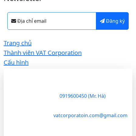
Địa chỉ email
Đăng ký
Trang chủ
Thành viên VAT Corporation
Cấu hình
VAT Corporation
VAT
Corporation
là
37 Nguyễn Trung Trực
,
Q.1
công ty thương
mại chuyên sâu
0919600450 (Mr. Hà)
trong lĩnh vực
nông sản, đóng
vatcorporatoin.com@gmail.com
vai trò cầu nối
chiến lược giữa
vùng nguyên